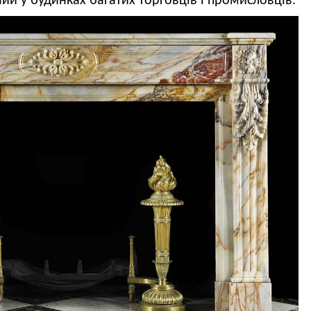
ений у будинках
багатих торговців і промисловців.