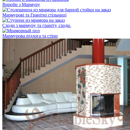
Вироби з Мармуру
Мармурові та Гранітні стільниці
Сходи з мармуру та граніту, сходи.
Мармурова підлога та стіни