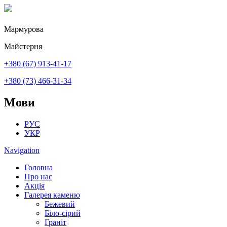
Перейти до основного вмісту
Мармурова
Майстерня
+380 (67) 913-41-17
+380 (73) 466-31-34
Мови
РУС
УКР
Navigation
Головна
Про нас
Акція
Галерея каменю
Бежевий
Біло-сірий
Граніт