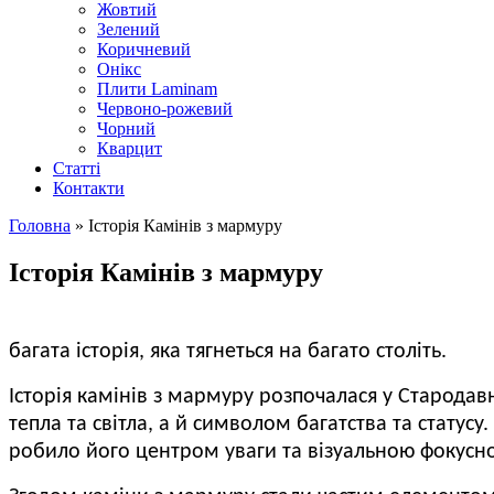
Жовтий
Зелений
Коричневий
Онікс
Плити Laminam
Червоно-рожевий
Чорний
Кварцит
Статті
Контакти
Головна
» Історія Камінів з мармуру
Ви є тут
Історія Камінів з мармуру
багата історія, яка тягнеться на багато століть.
Історія камінів з мармуру розпочалася у Стародавн
тепла та світла, а й символом багатства та статусу.
робило його центром уваги та візуальною фокусн