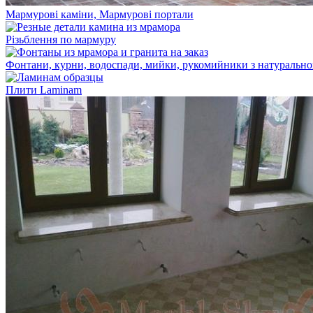
Мармурові каміни, Мармурові портали
Різьблення по мармуру
Фонтани, курни, водоспади, мийки, рукомийники з натуральн
Плити Laminam