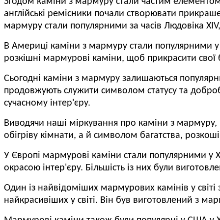
Згодом каміни з мармуру стали частим елементом 
англійські ремісники почали створювати прикрашен
мармуру стали популярними за часів Людовіка XIV, 
В Америці каміни з мармуру стали популярними у Х
розкішні мармурові каміни, щоб прикрасити свої б
Сьогодні каміни з мармуру залишаються популярн
продовжують служити символом статусу та добро
сучасному інтер'єру.
Виводячи наші міркування про каміни з мармуру,
обігріву кімнати, а й символом багатства, розкоші
У Європі мармурові каміни стали популярними у XV
окрасою інтер'єру.
Більшість із них були виготовл
Один із найвідоміших мармурових камінів у світі
найкрасивіших у світі.
Він був виготовлений з мар