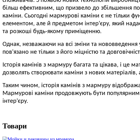
споживачів.
З появою нових технологій виробницт
більш ефективним, що призвело до збільшення п
каміни.
Сьогодні мармурові каміни є не тільки ф
елементом, але й предметом інтер'єру, який над
та розкоші будь-якому приміщенню.
Однак, незважаючи на всі зміни та нововведення
пов'язано не тільки з його міцністю та довговічні
Історія камінів з мармуру багата та цікава, і це 
дозволять створювати каміни з нових матеріалів, 
Таким чином, історія камінів з мармуру відображ
Мармурові каміни продовжують бути популярними т
інтер'єру.
Товари