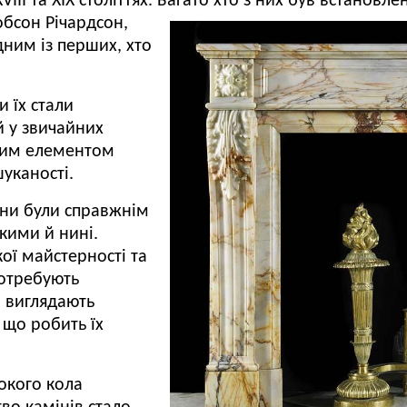
II та XIX століттях.
Багато хто з них був встановл
обсон Річардсон,
дним із перших, хто
и їх стали
й у звичайних
ним елементом
шуканості.
они були справжнім
кими й нині.
ої майстерності та
потребують
и виглядають
 що робить їх
рокого кола