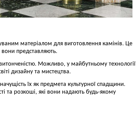
буваним матеріалом для виготовлення камінів.
Це
у вони представляють.
 витонченістю.
Можливо, у майбутньому технології
віті дизайну та мистецтва.
начущість їх як предмета культурної спадщини.
і та розкоші, які вони надають будь-якому