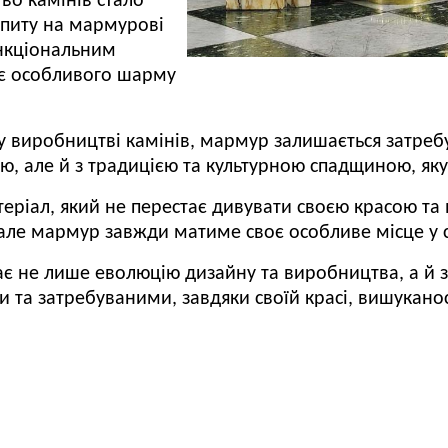
во камінів стало
опиту на мармурові
ункціональним
ає особливого шарму
 у виробництві камінів, мармур залишається затре
стю, але й з традицією та культурною спадщиною, як
матеріал, який не перестає дивувати своєю красою та
але мармур завжди матиме своє особливе місце у с
ає не лише еволюцію дизайну та виробництва, а й з
а затребуваними, завдяки своїй красі, вишуканост