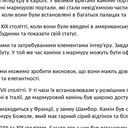
інтер'єру в Європі.
У Великій Британії камінні порт
і мармурові портали, які стали невід'ємною части
коли вони були встановлені в багатьох палацах та з
ІХ столітті, коли вони були введені в американськ
удинки та показати свій статус.
ими та затребуваними елементами інтер'єру.
Завдя
буту.
У той же час каміни з мармуру можуть бути оф
 ми можемо зробити висновок, що вони мають довг
 та елегантності.
II столітті.
У ті часи їх встановлювали у розкішних
ені в Італії, де мармуровий камінь був широко дос
 знаходиться у Франції, у замку Шамбор.
Камін був с
муру Божоле, який має гарний сірий відтінок та біл