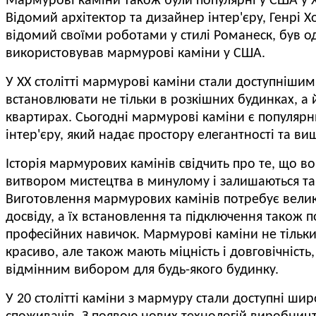
Мармурові каміни також були популярні у США у XVI
Відомий архітектор та дизайнер інтер'єру, Генрі Х
відомий своїми роботами у стилі Романеск, був о
використовував мармурові каміни у США.
У XX столітті мармурові каміни стали доступнішим
встановлювати не тільки в розкішних будинках, а 
квартирах.
Сьогодні мармурові каміни є популяр
інтер'єру, який надає простору елегантності та ви
Історія мармурових камінів свідчить про те, що в
витвором мистецтва в минулому і залишаються та
Виготовлення мармурових камінів потребує велик
досвіду, а їх встановлення та підключення також 
професійних навичок.
Мармурові каміни не тільк
красиво, але також мають міцність і довговічність,
відмінним вибором для будь-якого будинку.
У 20 столітті каміни з мармуру стали доступні ши