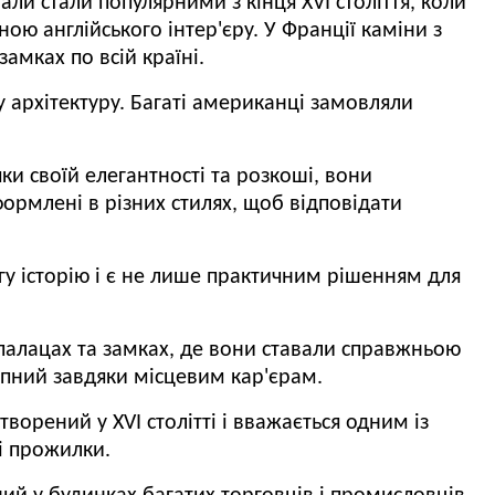
али стали популярними з кінця XVI століття, коли
ною англійського інтер'єру.
У Франції каміни з
амках по всій країні.
у архітектуру.
Багаті американці замовляли
ки своїй елегантності та розкоші, вони
ормлені в різних стилях, щоб відповідати
у історію і є не лише практичним рішенням для
 палацах та замках, де вони ставали справжньою
тупний завдяки місцевим кар'єрам.
творений у XVI столітті і вважається одним із
і прожилки.