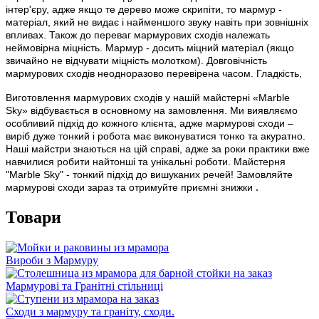
інтер'єру, адже якщо те дерево може скрипіти, то мармур -
матеріал, який не видає і найменшого звуку навіть при зовнішніх
впливах.
Також до переваг мармурових сходів належать
неймовірна міцність.
Мармур - досить міцний матеріал (якщо
звичайно не відчувати міцність молотком).
Довговічність
мармурових сходів неодноразово перевірена часом.
Гладкість,
Виготовлення мармурових сходів у нашій майстерні «Marble
Sky» відбувається в основному на замовлення.
Ми виявляємо
особливий підхід до кожного клієнта, адже мармурові сходи –
виріб дуже тонкий і робота має виконуватися тонко та акуратно.
Наші майстри знаються на цій справі, адже за роки практики вже
навчилися робити найтонші та унікальні роботи.
Майстерня
"Marble Sky" - тонкий підхід до вишуканих речей!
Замовляйте
.
мармурові сходи зараз та отримуйте приємні знижки
Товари
Вироби з Мармуру
Мармурові та Гранітні стільниці
Сходи з мармуру та граніту, сходи.