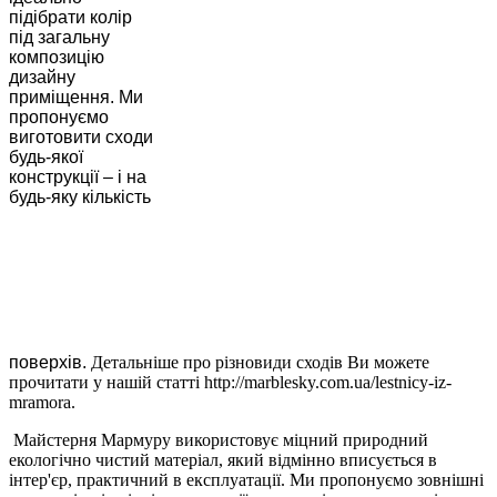
підібрати колір
під загальну
композицію
дизайну
приміщення.
Ми
пропонуємо
виготовити сходи
будь-якої
конструкції – і на
будь-яку кількість
поверхів.
Детальніше про різновиди сходів Ви можете
прочитати у нашій статті http://marblesky.com.ua/lestnicy-iz-
mramora.
Майстерня Мармуру використовує міцний природний
екологічно чистий матеріал, який відмінно вписується в
інтер'єр, практичний в експлуатації.
Ми пропонуємо зовнішні