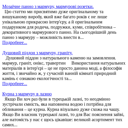
Мозаїчне панно з мармуру, мармурові розетки.
Цю статтю ми присвятимо дуже оригінальному та
вишуканому виробу, який вже багато років є не лише
унікальною прикрасою інтер'єру, а й оригінальним
подарунком для родича, подружки, куми, співробітника –
декоративного мармурового панно. На сьогоднішній день
панно з мармуру – можливість внести в...
Подробнее...
Душовий піддон з мармуру, граніту.
Душовий піддон з натурального каменю на замовлення.
мармур, граніт, онікс, травертин Використання натуральних
матеріалів в інтер'єрі – це не просто данина моді, а філософія
життя, і звичайно ж, у сучасній ванній кімнаті природний
камінь є ознакою екологічності та...
Подробнее...
Курна з мармуру в лазню
Якщо Ви хоч раз були в турецькій лазні, то неодмінно
зустрічали ємність, яка наповнена водою і потрібна для
обливання – це курна. Курна візуально дуже схожа на чашу.
Якщо Ви власник турецької лазні, то для Вас пояснення зайві,
але натомість у нас є щось цікавіше: великий асортимент тих
самих...