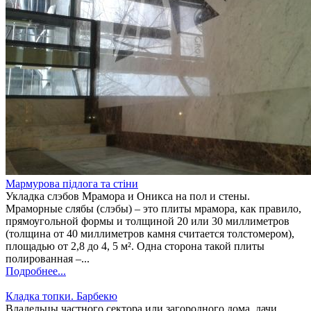
Мармурова підлога та стіни
Укладка слэбов Мрамора и Оникса на пол и стены.
Мраморные слябы (слэбы) – это плиты мрамора, как правило,
прямоугольной формы и толщиной 20 или 30 миллиметров
(толщина от 40 миллиметров камня считается толстомером),
площадью от 2,8 до 4, 5 м². Одна сторона такой плиты
полированная –...
Подробнее...
Кладка топки. Барбекю
Владельцы частного сектора или загородного дома, дачи