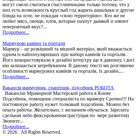
могут смело считаться счастливчиками только потому, что у
них есть возможность круглый год жарить шашлыки и другие
блюда на огне, не покидая «свою территорию». Кто же не
любит мясо, овощи, плов, которые пахнут дымкой и имеют
невероятный вкус?...
Подробнее...
Мармурові каміни та портали
Мармур – це розкішний та міцний матеріал, який вважається
одним із найпопулярніших при виборі камінів та порталів.
Його використовували в дизайні інтер'єру ще в давнину, і досі
він залишається затребуваним. В даному тексті ми розглянемо
особливості мармурових камінів та порталів, їх дизайн,...
Подробнее...
Вакансія мармурник, гранітник, підсобник РОБОТА
Вакансии Мраморной Мастерской работа в Киеве
Подсобник, помощник специалиста по мрамору Срочно!!! На
постоянную работу нужет толковый подсобник. Можно без
опыта работы. Желательно, с желанием обучаться. Зарплата
сдельная либо фиксированная (растущая по мере развития)
Звоните...
Подробнее...
© 2026 . All Rights Reserved.