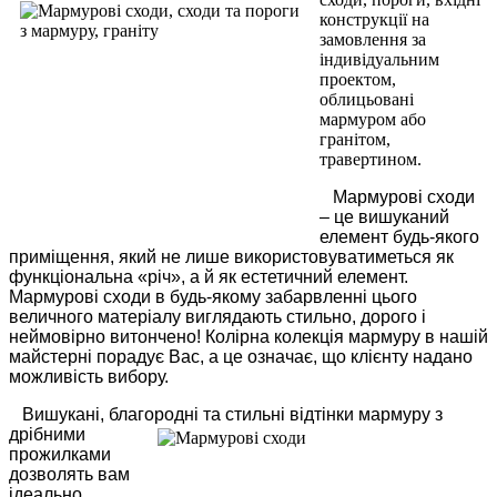
конструкції на
замовлення за
індивідуальним
проектом,
облицьовані
мармуром або
гранітом,
травертином.
Мармурові сходи
– це вишуканий
елемент будь-якого
приміщення, який не лише використовуватиметься як
функціональна «річ», а й як естетичний елемент.
Мармурові сходи в будь-якому забарвленні цього
величного матеріалу виглядають стильно, дорого і
неймовірно витончено!
Колірна колекція мармуру в нашій
майстерні порадує Вас, а це означає, що клієнту надано
можливість вибору.
Вишукані, благородні та стильні відтінки мармуру
з
дрібними
прожилками
дозволять вам
ідеально