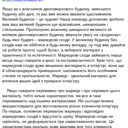
Якщо ви є власником двоповерхового будинку, заміського
будинку або дачі, то вас вже можна вважати щасливчиком.
Великий будинок – це чудово!
Наша команда допоможе зробити
вам ваш великий будинок ще красивішим, шикарнішим і
стильнішим.
Пропонуємо власнику шикарного великого як
мінімум двоповерхового будинку звернути увагу на «родзинку»
будь-якої будівлі – мармурові сходи.
У великому будинку без
сходів нам не обійтися в будь-якому випадку, ну тоді вже давайте
не робити просто «щоб була», а вибирати матеріал з
практичності та естетичності.
Мармурові сходи займають перші
місця якщо говорити в красі та екстравагантності.
Крім того, що
мармурові сходи дуже вишукано виглядають в інтер'єрі, вони ще
й облагороджують приміщення, наповнюють його особливим
стилем та оригінальністю.
Мармур - ідеальний матеріал для
втілення ваших ідей з прикраси інтер'єру,
Якщо говорити переважно про мармур і про переваги цього
матеріалу, тобто кілька характеристик, які все ж таки
переважають над іншими матеріалами.
Які сьогодні можна
використовувати для виготовлення різних елементів інтер'єру.
По-перше, основною перевагою мармуру і відповідно
мармурових сходів є відсутність шуму.
Мармурові сходи не
скріплять, не деформуються при навантаженнях вагою.
Ця
характеристика реально дуже важлива для того елемента