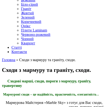
Бежевий
Біло-сірий
Граніт
Жовтий
Зелений
Коричневий
Онікс
Плити Laminam
Червоно-рожевий
Чорний
Кварцит
Статті
Контакти
Головна
» Сходи з мармуру та граніту, сходи.
Ви є тут
Сходи з мармуру та граніту, сходи.
Сходові марші, сходи, пороги з мармуру, граніту,
травертину
.
Мармурові сходи – це надійність, практичність, елегантність
Мармурова Майстерня «Marble Sky» з
готує для Вас сходи,
сходи, пороги, вхідні