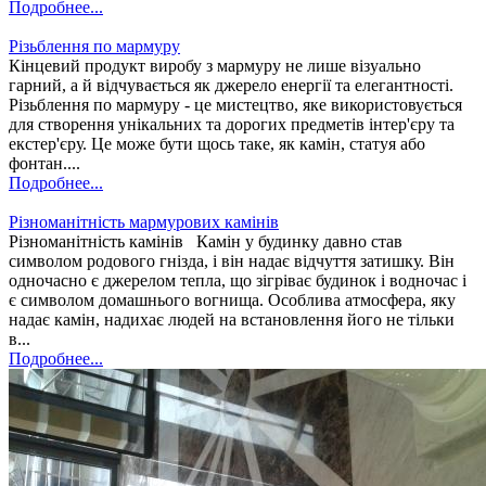
Подробнее...
Різьблення по мармуру
Кінцевий продукт виробу з мармуру не лише візуально
гарний, а й відчувається як джерело енергії та елегантності.
Різьблення по мармуру - це мистецтво, яке використовується
для створення унікальних та дорогих предметів інтер'єру та
екстер'єру. Це може бути щось таке, як камін, статуя або
фонтан....
Подробнее...
Різноманітність мармурових камінів
Різноманітність камінів Камін у будинку давно став
символом родового гнізда, і він надає відчуття затишку. Він
одночасно є джерелом тепла, що зігріває будинок і водночас і
є символом домашнього вогнища. Особлива атмосфера, яку
надає камін, надихає людей на встановлення його не тільки
в...
Подробнее...