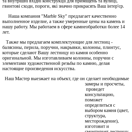
та внутрішні вхідні конструкції для приміщень та вулиці,
гвинтові сходи, пороги, які значно прикрасять Ваш інтер'єр.
Наша компания "Marble Sky" предлагает качественно
выполненное изделие, а также умеренные цены на камень и
нашу работу. Мы работаем в сфере камнеобработки более 14
лет.
Также мы предлагаем комплектующие для лестниц -
балясины, перила, поручни, накрывки, колонны, плинтус,
которые сделают Вашу лестницу из камня особенно
оригинальной. Мы изготавливаем колонны, поручни с
элементами художественной резьбы по камню, делая
настоящие произведения искусства.
Наш Мастер выезжает на объект, где он сделает необходимые
замеры и просчеты,
проведет
консультацию,
поможет
определиться с
выбором камня (цвет,
структура,
месторождение),
изготовит и
смонтирует лестницу