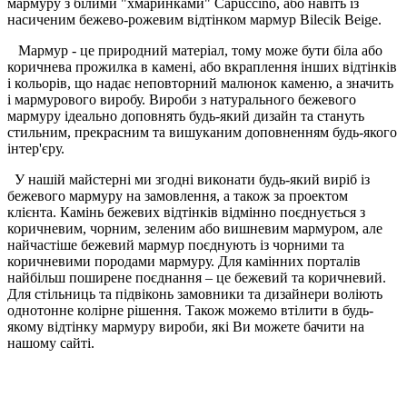
мармуру з білими "хмаринками" Capuccino, або навіть із
насиченим бежево-рожевим відтінком мармур Bilecik Beige.
Мармур - це природний матеріал, тому може бути біла або
коричнева прожилка в камені, або вкраплення інших відтінків
і кольорів, що надає неповторний малюнок каменю, а значить
і мармурового виробу.
Вироби з натурального бежевого
мармуру ідеально доповнять будь-який дизайн та стануть
стильним, прекрасним та вишуканим доповненням будь-якого
інтер'єру.
У нашій майстерні ми згодні виконати будь-який виріб із
бежевого мармуру на замовлення, а також за проектом
клієнта.
Камінь бежевих відтінків відмінно поєднується з
коричневим, чорним, зеленим або вишневим мармуром, але
найчастіше бежевий мармур поєднують із чорними та
коричневими породами мармуру.
Для камінних порталів
найбільш поширене поєднання – це бежевий та коричневий.
Для стільниць та підвіконь замовники та дизайнери воліють
однотонне колірне рішення.
Також можемо втілити в будь-
якому відтінку мармуру вироби, які Ви можете бачити на
нашому сайті.