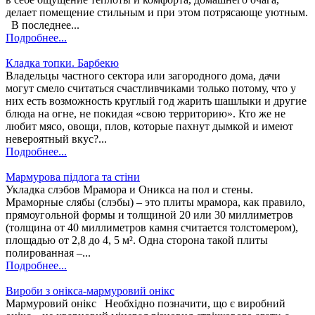
делает помещение стильным и при этом потрясающе уютным.
В последнее...
Подробнее...
Кладка топки. Барбекю
Владельцы частного сектора или загородного дома, дачи
могут смело считаться счастливчиками только потому, что у
них есть возможность круглый год жарить шашлыки и другие
блюда на огне, не покидая «свою территорию». Кто же не
любит мясо, овощи, плов, которые пахнут дымкой и имеют
невероятный вкус?...
Подробнее...
Мармурова підлога та стіни
Укладка слэбов Мрамора и Оникса на пол и стены.
Мраморные слябы (слэбы) – это плиты мрамора, как правило,
прямоугольной формы и толщиной 20 или 30 миллиметров
(толщина от 40 миллиметров камня считается толстомером),
площадью от 2,8 до 4, 5 м². Одна сторона такой плиты
полированная –...
Подробнее...
Вироби з онікса-мармуровий онікс
Мармуровий онікс Необхідно позначити, що є виробний