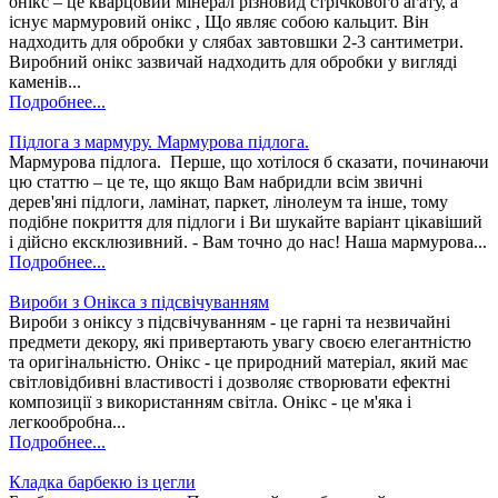
онікс – це кварцовий мінерал різновид стрічкового агату, а
існує мармуровий онікс , Що являє собою кальцит. Він
надходить для обробки у слябах завтовшки 2-3 сантиметри.
Виробний онікс зазвичай надходить для обробки у вигляді
каменів...
Подробнее...
Підлога з мармуру. Мармурова підлога.
Мармурова підлога. Перше, що хотілося б сказати, починаючи
цю статтю – це те, що якщо Вам набридли всім звичні
дерев'яні підлоги, ламінат, паркет, лінолеум та інше, тому
подібне покриття для підлоги і Ви шукайте варіант цікавіший
і дійсно ексклюзивний. - Вам точно до нас! Наша мармурова...
Подробнее...
Вироби з Онікса з підсвічуванням
Вироби з оніксу з підсвічуванням - це гарні та незвичайні
предмети декору, які привертають увагу своєю елегантністю
та оригінальністю. Онікс - це природний матеріал, який має
світловідбивні властивості і дозволяє створювати ефектні
композиції з використанням світла. Онікс - це м'яка і
легкообробна...
Подробнее...
Кладка барбекю із цегли