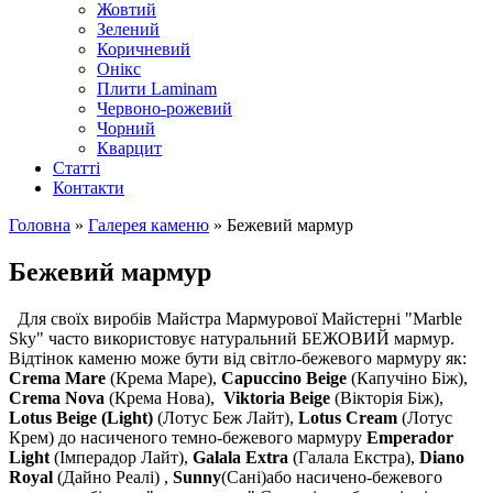
Жовтий
Зелений
Коричневий
Онікс
Плити Laminam
Червоно-рожевий
Чорний
Кварцит
Статті
Контакти
Головна
»
Галерея каменю
» Бежевий мармур
Ви є тут
Бежевий мармур
Для своїх виробів Майстра Мармурової Майстерні "Marble
Sky" часто використовує натуральний БЕЖОВИЙ мармур.
Відтінок каменю може бути від світло-бежевого мармуру як:
Crema Mare
(Крема Маре),
Capuccino Beige
(Капучіно Біж),
Crema Nova
(Крема Нова),
Viktoria Beige
(Вікторія Біж),
Lotus Beige
(Light)
(Лотус Беж Лайт),
Lotus Cream
(Лотус
Крем) до насиченого темно-бежевого мармуру
Emperador
Light
(Імперадор Лайт),
Galala Еxtra
(Галала Екстра),
Diano
Royal
(Дайно Реалі)
,
Sunny
(Сані)або насичено-бежевого