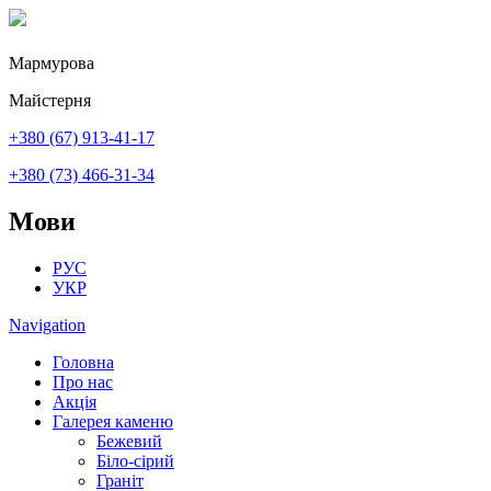
Перейти до основного вмісту
Мармурова
Майстерня
+380 (67) 913-41-17
+380 (73) 466-31-34
Мови
РУС
УКР
Navigation
Головна
Про нас
Акція
Галерея каменю
Бежевий
Біло-сірий
Граніт