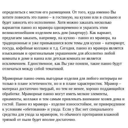
определиться с местом его размещения. От того, куда именно Вы
хотите повесить это панно – в гостиную, на кухню или в спальню и
будет зависеть его исполнение. Хотя можно заказать несколько
вариантов панно из мрамора одновременно и украсить этим
великолепнейшим изделием весь дом (квартиру). Как вариант,
предлагаем заказать, например, на кухню - панно из мрамора, на
традиционные и уже привыкшиеся всем темы для кухни – натюрморт,
посуда, кофейные коллажи и т.д. Сегодня, панно из мрамора является
изысканным и оригинальным украшением для абсолютно любой
комнаты в доме и ванна или детская комната не является
исключением. Единственное, как Вы уже поняли, такие панно будут
отличаться между собой тематикой.
Мраморные панно очень выгодные изделия для любого интерьера не
только в плане эстетичности, но и в плане характеристик. Мрамор –
материал достаточно твердый, но тем не менее, хорошо поддающийся
обработке. Мраморные панно могут иметь мелкие элементы,
орнаменты, коллажи и тем самым привлекать внимание хозяев дома и
гостей. Панно из мрамора - изделие износостойкое, не привередливое
к условиям «обетования» и ухода. Если у Вас нет специального
средства для ухода за мрамором, то обычного протирания влажной
тряпкой от пыли будет вполне достаточно.