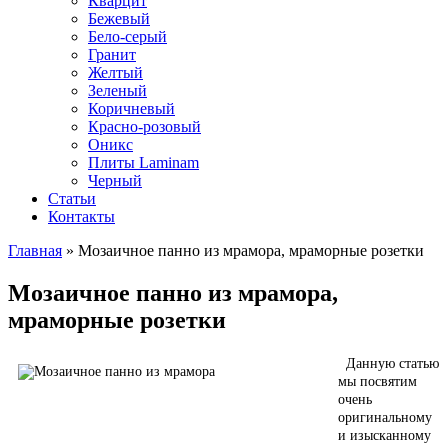
Кварцит
Бежевый
Бело-серый
Гранит
Желтый
Зеленый
Коричневый
Красно-розовый
Оникс
Плиты Laminam
Черный
Статьи
Контакты
Главная
» Мозаичное панно из мрамора, мраморные розетки
Вы здесь
Мозаичное панно из мрамора,
мраморные розетки
Данную статью
мы посвятим
очень
оригинальному
и изысканному