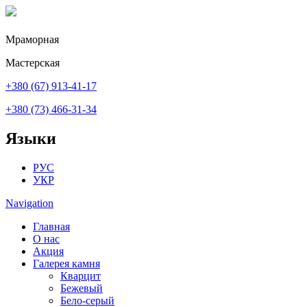
Перейти к основному содержанию
Мраморная
Мастерская
+380 (67) 913-41-17
+380 (73) 466-31-34
Языки
РУС
УКР
Navigation
Главная
О нас
Акция
Галерея камня
Кварцит
Бежевый
Бело-серый