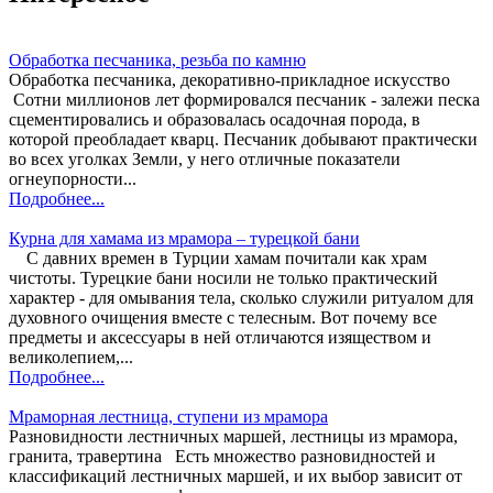
Обработка песчаника, резьба по камню
Обработка песчаника, декоративно-прикладное искусство
Сотни миллионов лет формировался песчаник - залежи песка
сцементировались и образовалась осадочная порода, в
которой преобладает кварц. Песчаник добывают практически
во всех уголках Земли, у него отличные показатели
огнеупорности...
Подробнее...
Курна для хамама из мрамора – турецкой бани
С давних времен в Турции хамам почитали как храм
чистоты. Турецкие бани носили не только практический
характер - для омывания тела, сколько служили ритуалом для
духовного очищения вместе с телесным. Вот почему все
предметы и аксессуары в ней отличаются изяществом и
великолепием,...
Подробнее...
Мраморная лестница, ступени из мрамора
Разновидности лестничных маршей, лестницы из мрамора,
гранита, травертина Есть множество разновидностей и
классификаций лестничных маршей, и их выбор зависит от